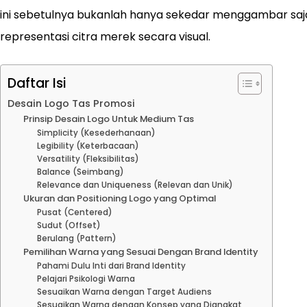
ini sebetulnya bukanlah hanya sekedar menggambar saja
representasi citra merek secara visual.
Daftar Isi
Desain Logo Tas Promosi
Prinsip Desain Logo Untuk Medium Tas
Simplicity (Kesederhanaan)
Legibility (Keterbacaan)
Versatility (Fleksibilitas)
Balance (Seimbang)
Relevance dan Uniqueness (Relevan dan Unik)
Ukuran dan Positioning Logo yang Optimal
Pusat (Centered)
Sudut (Offset)
Berulang (Pattern)
Pemilihan Warna yang Sesuai Dengan Brand Identity
Pahami Dulu Inti dari Brand Identity
Pelajari Psikologi Warna
Sesuaikan Warna dengan Target Audiens
Sesuaikan Warna dengan Konsep yang Diangkat