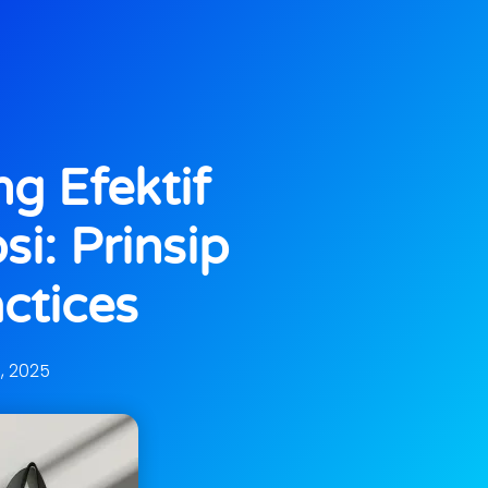
g Efektif
i: Prinsip
ctices
0, 2025