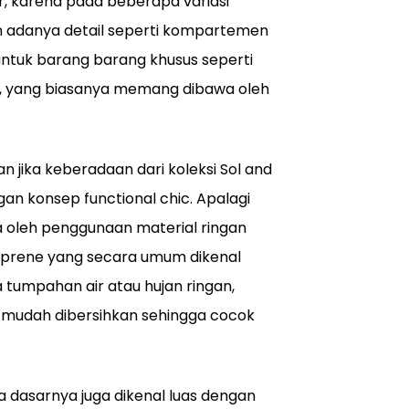
ir, karena pada beberapa variasi
n adanya detail seperti kompartemen
 untuk barang barang khusus seperti
s, yang biasanya memang dibawa oleh
n jika keberadaan dari koleksi Sol and
gan konsep functional chic. Apalagi
a oleh penggunaan material ringan
eoprene yang secara umum dikenal
a tumpahan air atau hujan ringan,
mudah dibersihkan sehingga cocok
ada dasarnya juga dikenal luas dengan