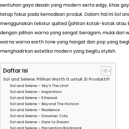
sentuhan gaya desain yang modern serta edgy, khas g
tetap fokus pada kemodisan produk. Dalam hal ini Sol an
menggunakan tekstur quilted (jahitan kotak-kotak atau b
dengan pilihan warna yang sangat beragam, mulai dari 
warna warna earth tone yang hangat dan pop yang begi
menghadirkan estetika modern yang begitu stylish.
Daftar Isi
Sol and Selene: Pilihan Worth It untuk Si Produktif!
Sol and Selene – Sky’s The Limit
Sol and Selene – Inspiration
Sol and Selene – Ethereal
Sol and Selene – Beyond The Horizon
Sol and Selene – Resilience
Sol and Selene – Dreamer Tote
Sol and Selene – Dare to Dream
Sol and Selene – Perception Backpack