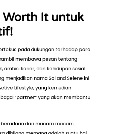
n Worth It untuk
if!
i berfokus pada dukungan terhadap para
), sambil membawa pesan tentang
ambisi karier, dan kehidupan sosial
g menjadikan nama Sol and Selene ini
ctive Lifestyle, yang kemudian
sebagai “partner” yang akan membantu
at keberadaan dari macam macam
isa dibilang memang adalah suatu hal