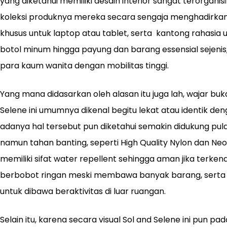
yang diketahui memiliki desain interior sangat terorganis
koleksi produknya mereka secara sengaja menghadirka
khusus untuk laptop atau tablet, serta kantong rahasia
botol minum hingga payung dan barang essensial sejeni
para kaum wanita dengan mobilitas tinggi.
Yang mana didasarkan oleh alasan itu juga lah, wajar buka
Selene ini umumnya dikenal begitu lekat atau identik den
adanya hal tersebut pun diketahui semakin didukung pul
namun tahan banting, seperti High Quality Nylon dan N
memiliki sifat water repellent sehingga aman jika terken
berbobot ringan meski membawa banyak barang, serta 
untuk dibawa beraktivitas di luar ruangan.
Selain itu, karena secara visual Sol and Selene ini pun p