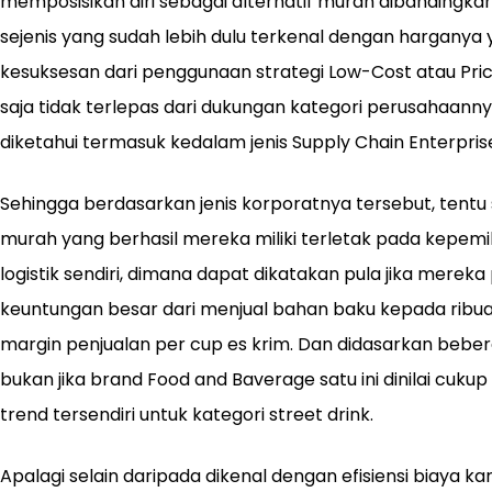
memposisikan diri sebagai alternatif murah dibandingka
sejenis yang sudah lebih dulu terkenal dengan harganya y
kesuksesan dari penggunaan strategi Low-Cost atau Pri
saja tidak terlepas dari dukungan kategori perusahaanny
diketahui termasuk kedalam jenis Supply Chain Enterpris
Sehingga berdasarkan jenis korporatnya tersebut, tentu 
murah yang berhasil mereka miliki terletak pada kepemi
logistik sendiri, dimana dapat dikatakan pula jika mer
keuntungan besar dari menjual bahan baku kepada ribu
margin penjualan per cup es krim. Dan didasarkan beber
bukan jika brand Food and Baverage satu ini dinilai cu
trend tersendiri untuk kategori street drink.
Apalagi selain daripada dikenal dengan efisiensi biaya