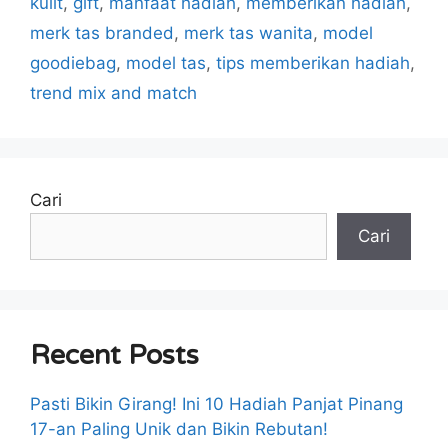
kulit
,
gift
,
manfaat hadiah
,
memberikan hadiah
,
merk tas branded
,
merk tas wanita
,
model
goodiebag
,
model tas
,
tips memberikan hadiah
,
trend mix and match
Cari
Cari
Recent Posts
Pasti Bikin Girang! Ini 10 Hadiah Panjat Pinang
17-an Paling Unik dan Bikin Rebutan!