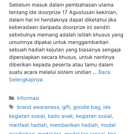
Sebelum masuk dalam pembahasan utama
tentang ide doorprize 17 Agustusan kekinian,
dalam hal ini hendaknya dapat diketahui jika
keberadaan daripada doorprize ini sendiri
sebetulnya memang adalah istilah khusus yang
umumnya dipakai untuk menggambarkan
sebuah hadiah kejutan yang biasanya sengaja
dipersiapkan secara khusus, untuk nantinya
diberikan kepada peserta atau tamu dalam
suatu acara melalui sistem undian …
Baca
Selengkapnya
Kategori
Informasi
Tag
brand awareness
,
gift
,
goodie bag
,
ide
kegiatan sosial
,
kado anak
,
kegiatan sosial
,
manfaat hadiah
,
memberikan hadiah
,
model
goodiebag
,
model tas
,
model tas ransel
,
tips