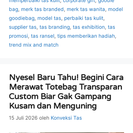
memperbaiki tas kulit
,
corporate gift
,
goodie
bag
,
merk tas branded
,
merk tas wanita
,
model
goodiebag
,
model tas
,
perbaiki tas kulit
,
supplier tas
,
tas branding
,
tas exhibition
,
tas
promosi
,
tas ransel
,
tips memberikan hadiah
,
trend mix and match
Nyesel Baru Tahu! Begini Cara
Merawat Totebag Transparan
Custom Biar Gak Gampang
Kusam dan Menguning
15 Juli 2026
oleh
Konveksi Tas