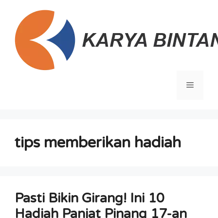
Langsung
ke
isi
Menu
tips memberikan hadiah
Pasti Bikin Girang! Ini 10
Hadiah Panjat Pinang 17-an