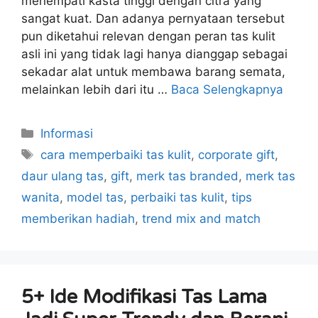
menempati kasta tinggi dengan citra yang
sangat kuat. Dan adanya pernyataan tersebut
pun diketahui relevan dengan peran tas kulit
asli ini yang tidak lagi hanya dianggap sebagai
sekadar alat untuk membawa barang semata,
melainkan lebih dari itu …
Baca Selengkapnya
Kategori
Informasi
Tag
cara memperbaiki tas kulit
,
corporate gift
,
daur ulang tas
,
gift
,
merk tas branded
,
merk tas
wanita
,
model tas
,
perbaiki tas kulit
,
tips
memberikan hadiah
,
trend mix and match
5+ Ide Modifikasi Tas Lama