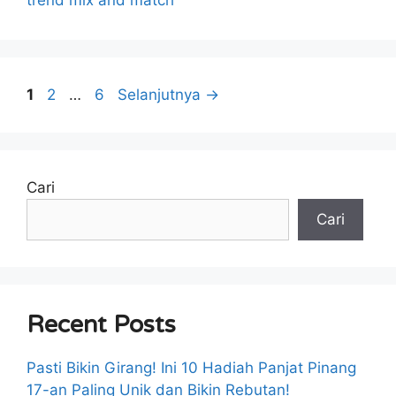
trend mix and match
Halaman
Halaman
Halaman
1
2
…
6
Selanjutnya
→
Cari
Cari
Recent Posts
Pasti Bikin Girang! Ini 10 Hadiah Panjat Pinang
17-an Paling Unik dan Bikin Rebutan!