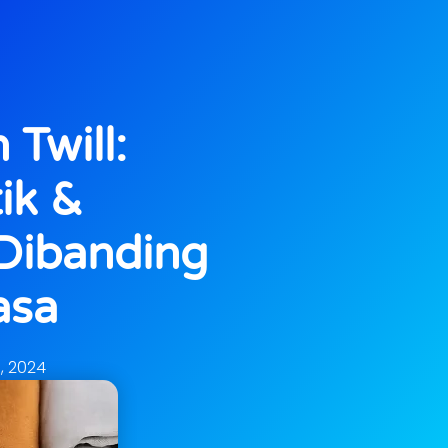
Twill:
ik &
Dibanding
asa
7, 2024