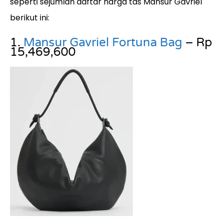
seperti sejumlah daftar harga tas Mansur Gavriel
berikut ini:
1.
Mansur Gavriel Fortuna Bag
– Rp
15,469,600