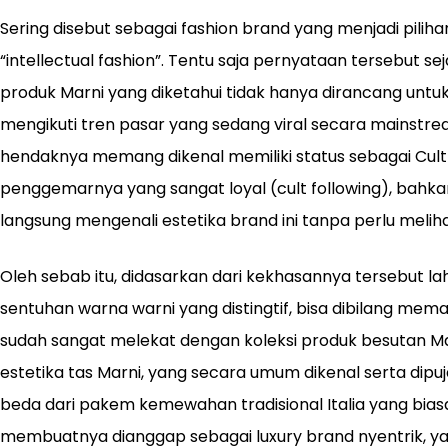
Sering disebut sebagai fashion brand yang menjadi piliha
“intellectual fashion”. Tentu saja pernyataan tersebut s
produk Marni yang diketahui tidak hanya dirancang unt
mengikuti tren pasar yang sedang viral secara mainstream 
hendaknya memang dikenal memiliki status sebagai Cult 
penggemarnya yang sangat loyal (cult following), bah
langsung mengenali estetika brand ini tanpa perlu melih
Oleh sebab itu, didasarkan dari kekhasannya tersebut la
sentuhan warna warni yang distingtif, bisa dibilang me
sudah sangat melekat dengan koleksi produk besutan Mar
estetika tas Marni, yang secara umum dikenal serta dip
beda dari pakem kemewahan tradisional Italia yang bias
membuatnya dianggap sebagai luxury brand nyentrik, y