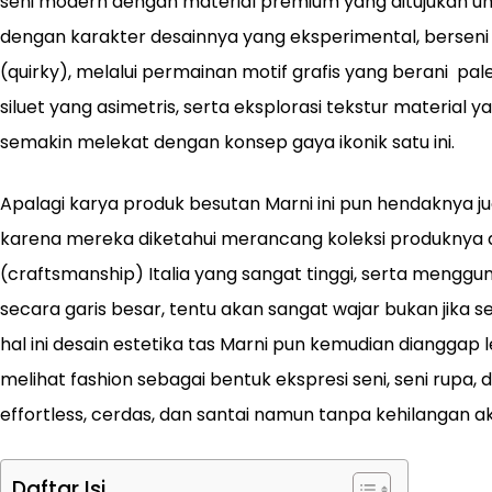
seni modern dengan material premium yang ditujukan unt
dengan karakter desainnya yang eksperimental, berseni (
(quirky), melalui permainan motif grafis yang berani pa
siluet yang asimetris, serta eksplorasi tekstur material
semakin melekat dengan konsep gaya ikonik satu ini.
Apalagi karya produk besutan Marni ini pun hendaknya ju
karena mereka diketahui merancang koleksi produknya 
(craftsmanship) Italia yang sangat tinggi, serta mengg
secara garis besar, tentu akan sangat wajar bukan jika 
hal ini desain estetika tas Marni pun kemudian dianggap 
melihat fashion sebagai bentuk ekspresi seni, seni rupa, 
effortless, cerdas, dan santai namun tanpa kehilangan 
Daftar Isi