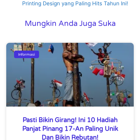
Printing Design yang Paling Hits Tahun Ini!
Mungkin Anda Juga Suka
Informasi
Pasti Bikin Girang! Ini 10 Hadiah
Panjat Pinang 17-An Paling Unik
Dan Bikin Rebutan!