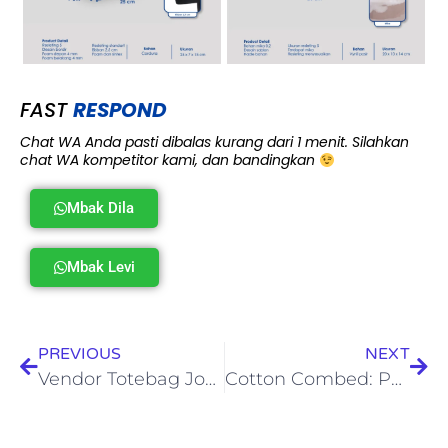
FAST
RESPOND
Chat WA Anda pasti dibalas kurang dari 1 menit. Silahkan
chat WA kompetitor kami, dan bandingkan
Mbak Dila
Mbak Levi
PREVIOUS
NEXT
Vendor Totebag Jogja Terpercaya untuk Souvenir, Event, dan Promosi
Cotton Combed: Pengertian, Jenis, Kelebihan, dan Tips Perawatannya