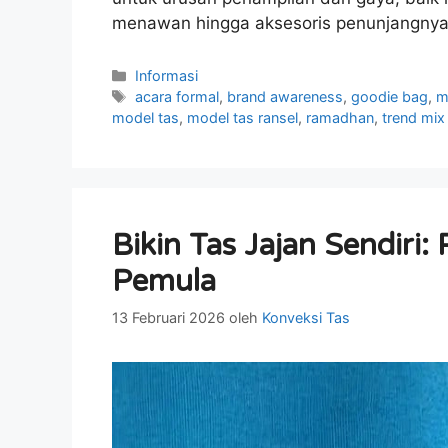
menawan hingga aksesoris penunjangnya,
Kategori
Informasi
Tag
acara formal
,
brand awareness
,
goodie bag
,
m
model tas
,
model tas ransel
,
ramadhan
,
trend mix
Bikin Tas Jajan Sendir
Pemula
13 Februari 2026
oleh
Konveksi Tas