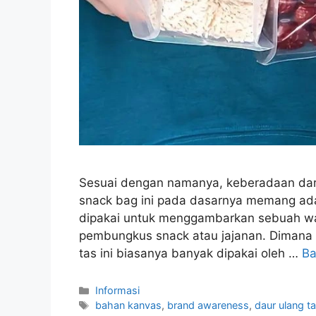
Sesuai dengan namanya, keberadaan dari t
snack bag ini pada dasarnya memang ada
dipakai untuk menggambarkan sebuah wad
pembungkus snack atau jajanan. Dimana d
tas ini biasanya banyak dipakai oleh …
Ba
Kategori
Informasi
Tag
bahan kanvas
,
brand awareness
,
daur ulang t