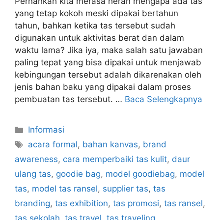
Pernahkah kita merasa heran mengapa ada tas
yang tetap kokoh meski dipakai bertahun
tahun, bahkan ketika tas tersebut sudah
digunakan untuk aktivitas berat dan dalam
waktu lama? Jika iya, maka salah satu jawaban
paling tepat yang bisa dipakai untuk menjawab
kebingungan tersebut adalah dikarenakan oleh
jenis bahan baku yang dipakai dalam proses
pembuatan tas tersebut. …
Baca Selengkapnya
Kategori
Informasi
Tag
acara formal
,
bahan kanvas
,
brand
awareness
,
cara memperbaiki tas kulit
,
daur
ulang tas
,
goodie bag
,
model goodiebag
,
model
tas
,
model tas ransel
,
supplier tas
,
tas
branding
,
tas exhibition
,
tas promosi
,
tas ransel
,
tas sekolah
,
tas travel
,
tas traveling