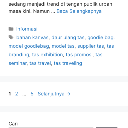
sedang menjadi trend di tengah publik urban
masa kini. Namun …
Baca Selengkapnya
Kategori
Informasi
Tag
bahan kanvas
,
daur ulang tas
,
goodie bag
,
model goodiebag
,
model tas
,
supplier tas
,
tas
branding
,
tas exhibition
,
tas promosi
,
tas
seminar
,
tas travel
,
tas traveling
Halaman
Halaman
Halaman
1
2
…
5
Selanjutnya
→
Cari