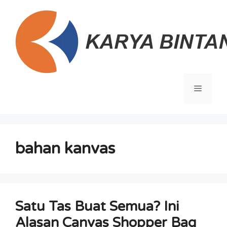
Langsung
ke
isi
Menu
bahan kanvas
Satu Tas Buat Semua? Ini
Alasan Canvas Shopper Bag