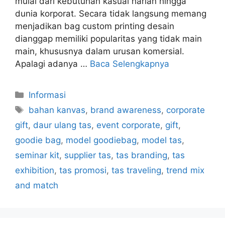
mulai dari kebutuhan kasual harian hingga
dunia korporat. Secara tidak langsung memang
menjadikan bag custom printing desain
dianggap memiliki popularitas yang tidak main
main, khususnya dalam urusan komersial.
Apalagi adanya …
Baca Selengkapnya
Kategori
Informasi
Tag
bahan kanvas
,
brand awareness
,
corporate
gift
,
daur ulang tas
,
event corporate
,
gift
,
goodie bag
,
model goodiebag
,
model tas
,
seminar kit
,
supplier tas
,
tas branding
,
tas
exhibition
,
tas promosi
,
tas traveling
,
trend mix
and match