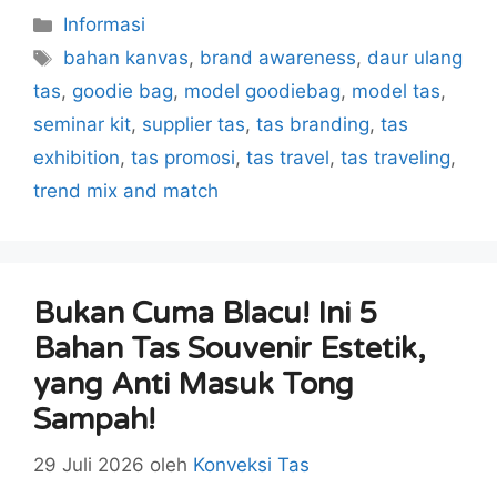
Kategori
Informasi
Tag
bahan kanvas
,
brand awareness
,
daur ulang
tas
,
goodie bag
,
model goodiebag
,
model tas
,
seminar kit
,
supplier tas
,
tas branding
,
tas
exhibition
,
tas promosi
,
tas travel
,
tas traveling
,
trend mix and match
Bukan Cuma Blacu! Ini 5
Bahan Tas Souvenir Estetik,
yang Anti Masuk Tong
Sampah!
29 Juli 2026
oleh
Konveksi Tas