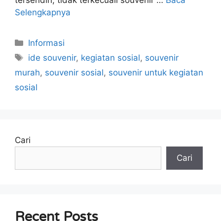
tersendiri, tidak terkecuali souvenir …
Baca
Selengkapnya
Kategori
Informasi
Tag
ide souvenir
,
kegiatan sosial
,
souvenir
murah
,
souvenir sosial
,
souvenir untuk kegiatan
sosial
Cari
Cari
Recent Posts