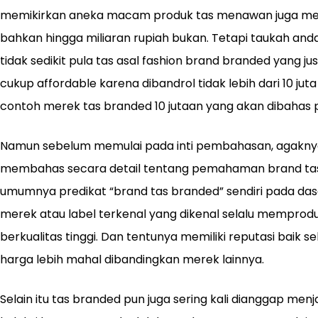
memikirkan aneka macam produk tas menawan juga mew
bahkan hingga miliaran rupiah bukan. Tetapi taukah anda 
tidak sedikit pula tas asal fashion brand branded yang ju
cukup affordable karena dibandrol tidak lebih dari 10 jut
contoh merek tas branded 10 jutaan yang akan dibahas p
Namun sebelum memulai pada inti pembahasan, agaknya 
membahas secara detail tentang pemahaman brand tas br
umumnya predikat “brand tas branded” sendiri pada d
merek atau label terkenal yang dikenal selalu memprod
berkualitas tinggi. Dan tentunya memiliki reputasi baik s
harga lebih mahal dibandingkan merek lainnya.
Selain itu tas branded pun juga sering kali dianggap menj