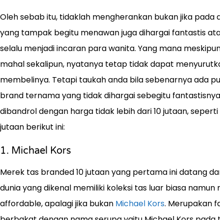
Oleh sebab itu, tidaklah mengherankan bukan jika pada a
yang tampak begitu menawan juga dihargai fantastis ata
selalu menjadi incaran para wanita. Yang mana meskipu
mahal sekalipun, nyatanya tetap tidak dapat menyurut
membelinya. Tetapi taukah anda bila sebenarnya ada pu
brand ternama yang tidak dihargai sebegitu fantastisnya,
dibandrol dengan harga tidak lebih dari 10 jutaan, seper
jutaan berikut ini:
1. Michael Kors
Merek tas branded 10 jutaan yang pertama ini datang da
dunia yang dikenal memiliki koleksi tas luar biasa namu
affordable, apalagi jika bukan
Michael Kors
. Merupakan f
berbakat dengan nama serupa yaitu Michael Kors pada tah