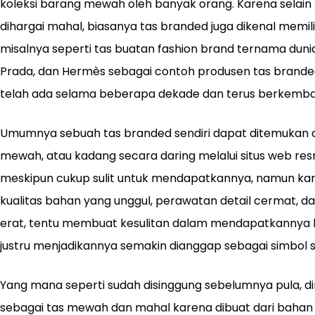
koleksi barang mewah oleh banyak orang. Karena selain m
dihargai mahal, biasanya tas branded juga dikenal memiliki 
misalnya seperti tas buatan fashion brand ternama dunia 
Prada, dan Hermès sebagai contoh produsen tas brand
telah ada selama beberapa dekade dan terus berkemban
Umumnya sebuah tas branded sendiri dapat ditemukan dan
mewah, atau kadang secara daring melalui situs web res
meskipun cukup sulit untuk mendapatkannya, namun kar
kualitas bahan yang unggul, perawatan detail cermat, 
erat, tentu membuat kesulitan dalam mendapatkannya 
justru menjadikannya semakin dianggap sebagai simbol st
Yang mana seperti sudah disinggung sebelumnya pula,
sebagai tas mewah dan mahal karena dibuat dari bahan k