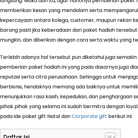
langsung. Maka dari itu, agar nantinya pemberian paket
memberikan kesan yang mendalam serta mempengaruhi 
kepercayaan antara kolega, customer, maupun rekan ke
barang pasti jika keberadaan dari paket hadiah tersebu
mungkin, dan diberikan dengan cara serta waktu yang te
Terlebih adanya hal tersebut pun diketahui juga semaki
pemberian paket hadiah ini yang pada dasarnya juga d
reputasi serta citra perusahaan. Sehingga untuk menjag
berbisnis, hendaknya memang ada baiknya untuk memili
menunjukkan rasa kasih, kepedulian, dan penghargaan
pihak pihak yang selama ini sudah bermitra dengan loyal.
pada ide paket gift Natal dan
Corporate gift
berikut ini:
Daftar Isi