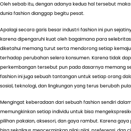
Oleh sebab itu, dengan adanya kedua hal tersebut maka
dunia fashion dianggap begitu pesat.
Apalagi secara garis besar industri fashion ini pun sejat
karena dipengaruhi kuat oleh bagaimana para selebritas
diketahui memang turut serta mendorong setiap kemajua
terhadap perubahan selera konsumen. Karena tidak dapat
perkembangan tersebut pun pada dasarnya memang sek
fashion ini juga sebuah tantangan untuk setiap orang 
sosial, teknologi, dan lingkungan yang terus berubah pula
Mengingat keberadaan dari sebuah fashion sendiri dalam h
memungkinkan setiap individu untuk bisa mengekspresikan
pilihan pakaian, aksesori, dan gaya rambut. Karena gaya 
bisa sekaligus mencerminkan nilai-nilai, preferensi, dan ci