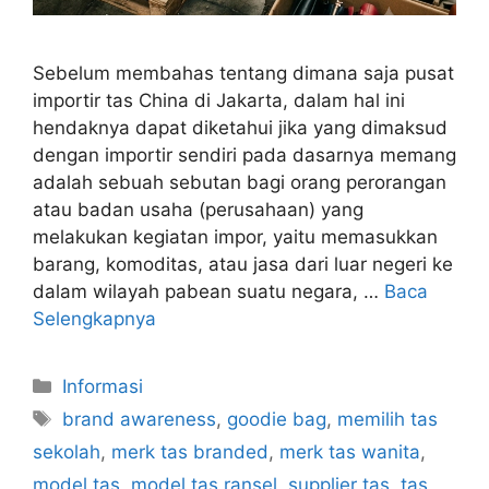
Sebelum membahas tentang dimana saja pusat
importir tas China di Jakarta, dalam hal ini
hendaknya dapat diketahui jika yang dimaksud
dengan importir sendiri pada dasarnya memang
adalah sebuah sebutan bagi orang perorangan
atau badan usaha (perusahaan) yang
melakukan kegiatan impor, yaitu memasukkan
barang, komoditas, atau jasa dari luar negeri ke
dalam wilayah pabean suatu negara, …
Baca
Selengkapnya
Kategori
Informasi
Tag
brand awareness
,
goodie bag
,
memilih tas
sekolah
,
merk tas branded
,
merk tas wanita
,
model tas
,
model tas ransel
,
supplier tas
,
tas