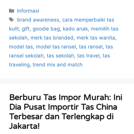
Kategori
Informasi
Tag
brand awareness
,
cara memperbaiki tas
kulit
,
gift
,
goodie bag
,
kado anak
,
memilih tas
sekolah
,
merk tas branded
,
merk tas wanita
,
model tas
,
model tas ransel
,
tas ransel
,
tas
ransel sekolah
,
tas sekolah
,
tas travel
,
tas
traveling
,
trend mix and match
Berburu Tas Impor Murah: Ini
Dia Pusat Importir Tas China
Terbesar dan Terlengkap di
Jakarta!