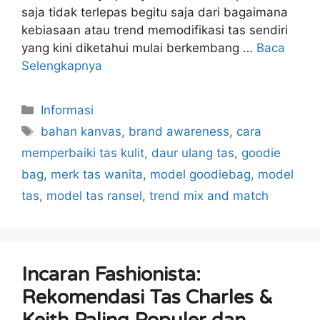
saja tidak terlepas begitu saja dari bagaimana
kebiasaan atau trend memodifikasi tas sendiri
yang kini diketahui mulai berkembang …
Baca
Selengkapnya
Kategori
Informasi
Tag
bahan kanvas
,
brand awareness
,
cara
memperbaiki tas kulit
,
daur ulang tas
,
goodie
bag
,
merk tas wanita
,
model goodiebag
,
model
tas
,
model tas ransel
,
trend mix and match
Incaran Fashionista:
Rekomendasi Tas Charles &