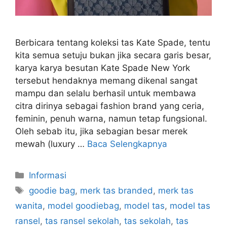
Berbicara tentang koleksi tas Kate Spade, tentu
kita semua setuju bukan jika secara garis besar,
karya karya besutan Kate Spade New York
tersebut hendaknya memang dikenal sangat
mampu dan selalu berhasil untuk membawa
citra dirinya sebagai fashion brand yang ceria,
feminin, penuh warna, namun tetap fungsional.
Oleh sebab itu, jika sebagian besar merek
mewah (luxury …
Baca Selengkapnya
Kategori
Informasi
Tag
goodie bag
,
merk tas branded
,
merk tas
wanita
,
model goodiebag
,
model tas
,
model tas
ransel
,
tas ransel sekolah
,
tas sekolah
,
tas