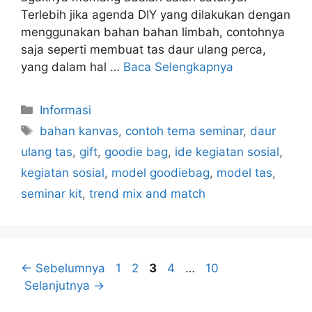
Terlebih jika agenda DIY yang dilakukan dengan
menggunakan bahan bahan limbah, contohnya
saja seperti membuat tas daur ulang perca,
yang dalam hal …
Baca Selengkapnya
Kategori
Informasi
Tag
bahan kanvas
,
contoh tema seminar
,
daur
ulang tas
,
gift
,
goodie bag
,
ide kegiatan sosial
,
kegiatan sosial
,
model goodiebag
,
model tas
,
seminar kit
,
trend mix and match
Halaman
Halaman
Halaman
Halaman
Halaman
←
Sebelumnya
1
2
3
4
…
10
Selanjutnya
→