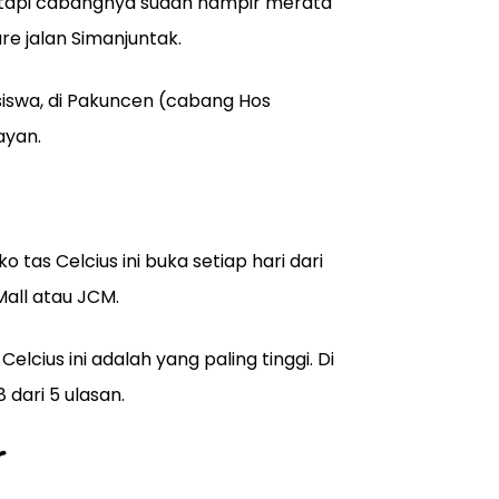
tetapi cabangnya sudah hampir merata
re jalan Simanjuntak.
nsiswa, di Pakuncen (cabang Hos
ayan.
tas Celcius ini buka setiap hari dari
 Mall atau JCM.
 Celcius ini adalah yang paling tinggi. Di
 dari 5 ulasan.
r