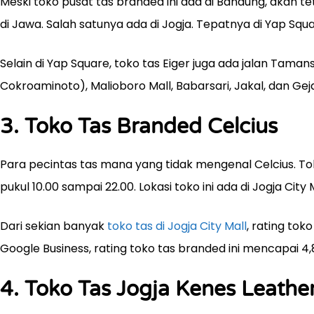
Meski toko pusat tas branded ini ada di Bandung, akan 
di Jawa. Salah satunya ada di Jogja. Tepatnya di Yap Squa
Selain di Yap Square, toko tas Eiger juga ada jalan Tama
Cokroaminoto), Malioboro Mall, Babarsari, Jakal, dan Gej
3. Toko Tas Branded Celcius
Para pecintas tas mana yang tidak mengenal Celcius. Toko 
pukul 10.00 sampai 22.00. Lokasi toko ini ada di Jogja City
Dari sekian banyak
toko tas di Jogja City Mall
, rating toko
Google Business, rating toko tas branded ini mencapai 4,8
4. Toko Tas Jogja Kenes Leathe