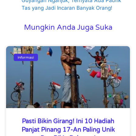
Guyangan Nganjuk, Ternyata Ada Pabrik
Tas yang Jadi Incaran Banyak Orang!
Mungkin Anda Juga Suka
Informasi
Pasti Bikin Girang! Ini 10 Hadiah
Panjat Pinang 17-An Paling Unik