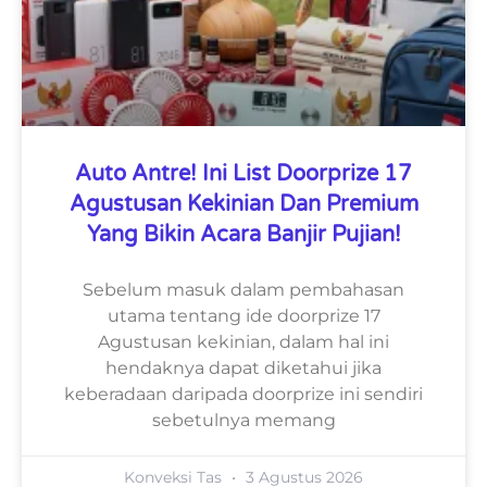
Auto Antre! Ini List Doorprize 17
Agustusan Kekinian Dan Premium
Yang Bikin Acara Banjir Pujian!
Sebelum masuk dalam pembahasan
utama tentang ide doorprize 17
Agustusan kekinian, dalam hal ini
hendaknya dapat diketahui jika
keberadaan daripada doorprize ini sendiri
sebetulnya memang
Konveksi Tas
3 Agustus 2026