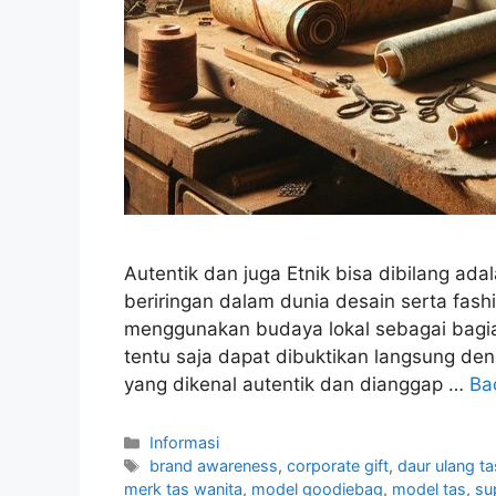
Autentik dan juga Etnik bisa dibilang ad
beriringan dalam dunia desain serta fash
menggunakan budaya lokal sebagai bagian
tentu saja dapat dibuktikan langsung de
yang dikenal autentik dan dianggap …
Ba
Kategori
Informasi
Tag
brand awareness
,
corporate gift
,
daur ulang ta
merk tas wanita
,
model goodiebag
,
model tas
,
su