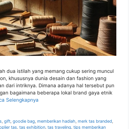
alah dua istilah yang memang cukup sering muncul
ion, khususnya dunia desain dan fashion yang
 dari intriknya. Dimana adanya hal tersebut pun
ngan bagaimana beberapa lokal brand gaya etnik
ca Selengkapnya
s
,
gift
,
goodie bag
,
memberikan hadiah
,
merk tas branded
,
pplier tas
,
tas exhibition
,
tas traveling
,
tips memberikan