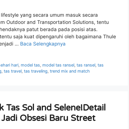
d lifestyle yang secara umum masuk secara
 Outdoor and Transportation Solutions, tentu
 hendaknya patut berada pada posisi atas.
entu saja kuat dipengaruhi oleh bagaimana Thule
menjadi …
Baca Selengkapnya
ehari hari
,
model tas
,
model tas ransel
,
tas ransel
,
tas
g
,
tas travel
,
tas traveling
,
trend mix and match
k Tas Sol and Selene!Detail
Jadi Obsesi Baru Street