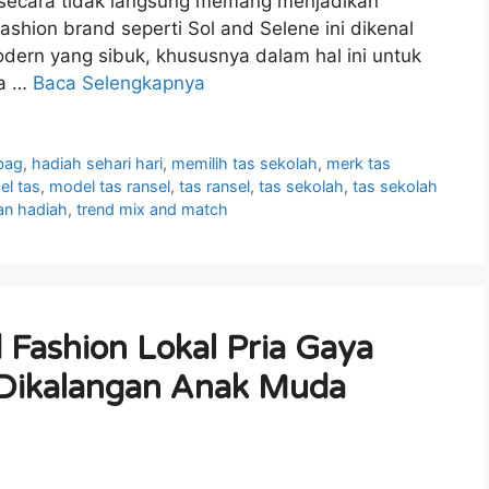
 secara tidak langsung memang menjadikan
ashion brand seperti Sol and Selene ini dikenal
dern yang sibuk, khususnya dalam hal ini untuk
ja …
Baca Selengkapnya
bag
,
hadiah sehari hari
,
memilih tas sekolah
,
merk tas
l tas
,
model tas ransel
,
tas ransel
,
tas sekolah
,
tas sekolah
an hadiah
,
trend mix and match
d Fashion Lokal Pria Gaya
 Dikalangan Anak Muda