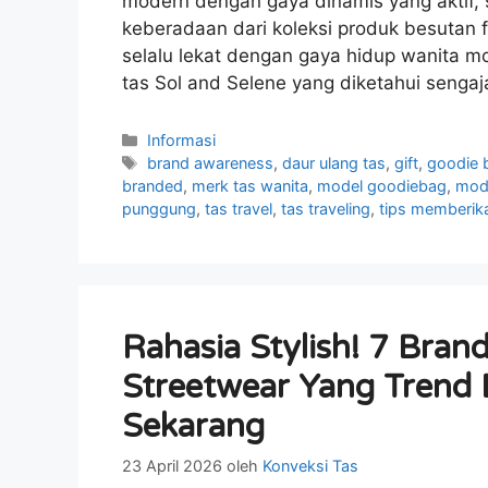
modern dengan gaya dinamis yang aktif,
keberadaan dari koleksi produk besutan f
selalu lekat dengan gaya hidup wanita mo
tas Sol and Selene yang diketahui senga
Kategori
Informasi
Tag
brand awareness
,
daur ulang tas
,
gift
,
goodie 
branded
,
merk tas wanita
,
model goodiebag
,
mode
punggung
,
tas travel
,
tas traveling
,
tips memberik
Rahasia Stylish! 7 Bran
Streetwear Yang Trend
Sekarang
23 April 2026
oleh
Konveksi Tas