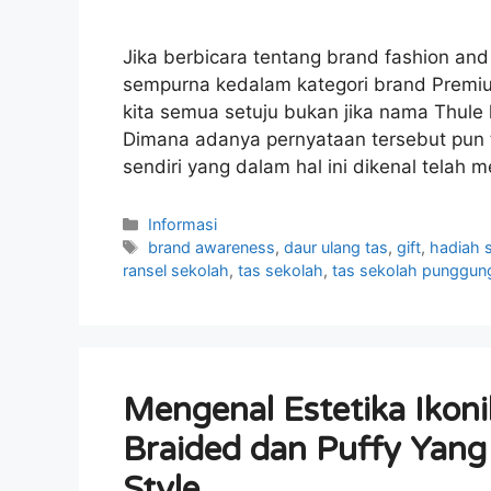
Jika berbicara tentang brand fashion an
sempurna kedalam kategori brand Premium
kita semua setuju bukan jika nama Thule
Dimana adanya pernyataan tersebut pun t
sendiri yang dalam hal ini dikenal telah 
Kategori
Informasi
Tag
brand awareness
,
daur ulang tas
,
gift
,
hadiah s
ransel sekolah
,
tas sekolah
,
tas sekolah punggun
Mengenal Estetika Ikoni
Braided dan Puffy Yang 
Style