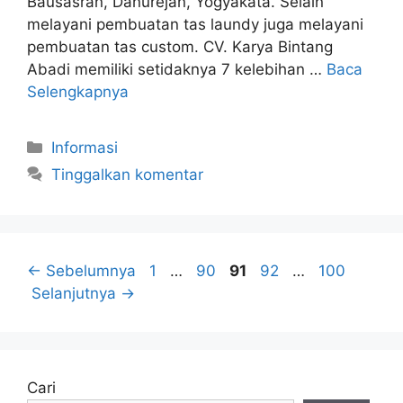
Bausasran, Danurejan, Yogyakata. Selain
melayani pembuatan tas laundy juga melayani
pembuatan tas custom. CV. Karya Bintang
Abadi memiliki setidaknya 7 kelebihan …
Baca
Selengkapnya
Kategori
Informasi
Tinggalkan komentar
Halaman
Halaman
Halaman
Halaman
Halaman
←
Sebelumnya
1
…
90
91
92
…
100
Selanjutnya
→
Cari