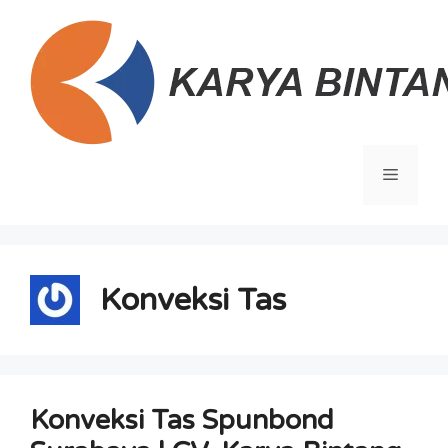
Langsung
ke
isi
Menu
Konveksi Tas
Konveksi Tas Spunbond